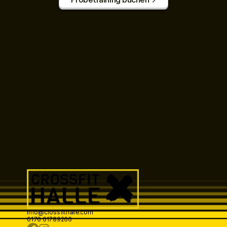
info@crossfithalle.com
0176 61789266