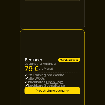
Beginner
Am beliebtesten
Geeignet für Anfänger
79 €
pro Monat
2x Training pro Woche
alle 
WODs
buchbares 
Open Gym
buchbare 
Spezialkurse
Probetraining buchen