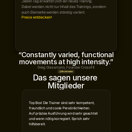
Jeden Tag erwartet Dich ein neues Training.
Dabei werden nicht nur Inhalt des Trainings, sondern 
auch Elemente werden ständig variiert.
Preise entdecken
“Constantly varied, functional
movements at high intensity.”
Greg Glassmann, Founder CrossFit
Rezensionen
Das sagen unsere 
Mitglieder
Top Box! Die Trainer sind sehr kompetent,
freundlich und coole Persönlichkeiten.
Auf präzise Ausführung wird sehr geachtet 
und wenn nötig korregiert. Sprich sehr 
hilfsbereit.