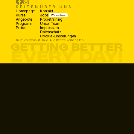
SEITEN
ÜBER UNS
Homepage
Kontakt
Kurse
Jobs
Wir suchen!
Angebote
Probetraining
Programm
Unser Team
Preise
Impressum
Datenschutz
Cookie-Einstellungen
© 2026 CrossFit Halle. Alle Rechte vorbehalten.
GETTING BETTER
every day!