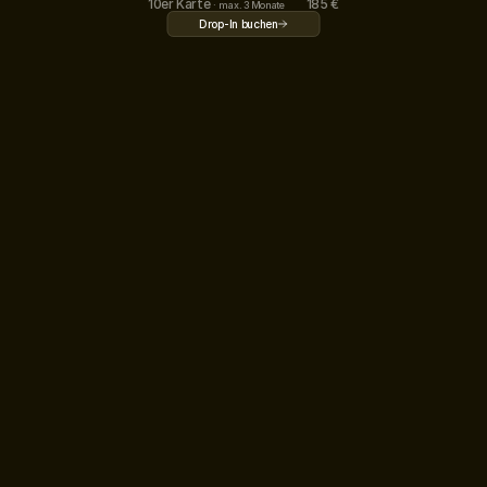
10er Karte 
185 €
·
max. 3 Monate
Drop-In buchen