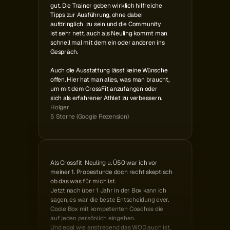
gut. Die Trainer geben wirklich hilfreiche
Tipps zur Ausführung, ohne dabei
aufdringlich  zu sein und die Community
ist sehr nett, auch als Neuling kommt man
schnell mal mit dem ein oder anderen ins
Gespräch.
Auch die Ausstattung lässt keine Wünsche
offen. Hier hat man alles, was man braucht,
um mit dem CrossFit anzufangen oder
sich als erfahrener Athlet zu verbessern.
Holger
5 Sterne (Google Rezension)
Als Crossfit-Neuling u. Ü50 war ich vor
meiner 1. Probestunde doch recht skeptisch 
ob das was für mich ist.
Jetzt nach über 1 Jahr in der Box kann ich
sagen, es war die beste Entscheidung ever. 
Coole Box mit kompetenten Coaches die 
auf jeden persönlich eingehen.
Und egal wie anstregend das WOD auch ist, 