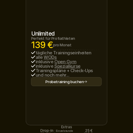
Unlimited
Perfekt für Profiathleten
139 €
pro Monat
tägliche Trainingseinheiten
alle 
WODs
inklusive 
Open Gym
inklusive 
Spezialkurse
Trainingspläne + Check-Ups
und noch mehr...
Probetraining buchen
Extras
Drop-In 
25 €
·
Einzelstunde