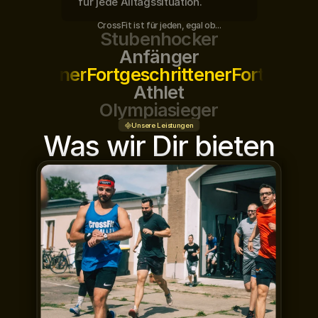
für jede Alltagssituation.
CrossFit ist für jeden, egal ob...
Stubenhocker
Anfänger
schrittener
Fortgeschrittener
Fortgeschr
Athlet
Olympiasieger
Unsere Leistungen
Was wir Dir bieten