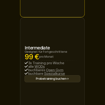
Intermediate
Geeignet für Fortgeschrittene
99 €
pro Monat
3x Training pro Woche
alle 
WODs
buchbares 
Open Gym
buchbare 
Spezialkurse
Probetraining buchen