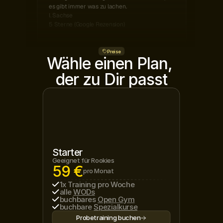
es gibt immer was zu lachen.
I. Sachse
5 Sterne (Google Rezension)
Preise
Wähle einen Plan, 
der zu Dir passt
Starter
Geeignet für Rookies
59 €
pro Monat
1x Training pro Woche
alle 
WODs
buchbares 
Open Gym
buchbare 
Spezialkurse
Probetraining buchen