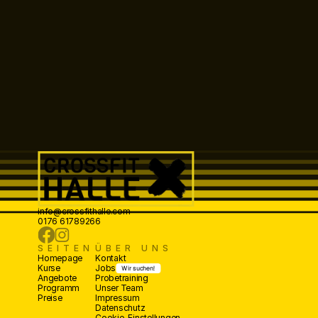
info@crossfithalle.com
0176 61789266
SEITEN
ÜBER UNS
Homepage
Kontakt
Kurse
Jobs
Wir suchen!
Angebote
Probetraining
Programm
Unser Team
Preise
Impressum
Datenschutz
Cookie-Einstellungen