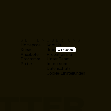
SEITEN
ÜBER UNS
Homepage
Kontakt
Kurse
Jobs
Wir suchen!
Angebote
Probetraining
Programm
Unser Team
Preise
Impressum
Datenschutz
Cookie-Einstellungen
ETTER