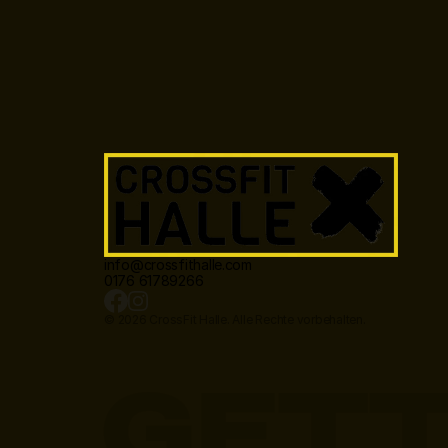
info@crossfithalle.com
0176 61789266
© 2026 CrossFit Halle. Alle Rechte vorbehalten.
GETT