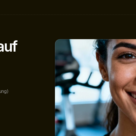
uf 
ung)